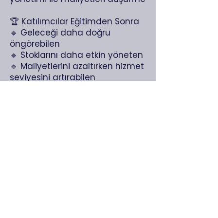
🏆 Katılımcılar Eğitimden Sonra
🔹 Geleceği daha doğru
öngörebilen
🔹 Stoklarını daha etkin yöneten
🔹 Maliyetlerini azaltırken hizmet
seviyesini artırabilen
🔹 Veriyle karar alan liderler
olarak kurumlarına dönecekler.
👥 Katılım Detayları
Program katılım bedeli: 5.500 TL
+ KDV%20 / kişi olup, tüm
katılımcılara program sonunda
katılım sertifikası tanzim
edilecektir.
​Zirve sunum kitleri ve katılım
sertifikaları ücrete dahildir.
​Duyuru ve lansmanı sadece