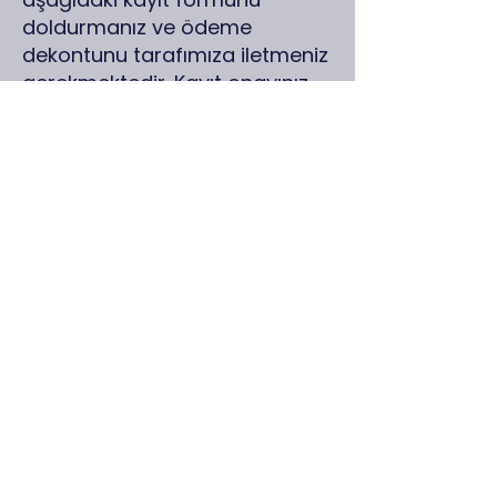
doldurmanız ve ödeme
dekontunu tarafımıza iletmeniz
gerekmektedir. Kayıt onayınız
e-posta yoluyla tarafınıza
bildirilecektir.​
📢 Önemli Not:
Katılım kontenjanımız sınırlıdır.
Katılmak için aşağıdaki linkte
yer alan kayıt formunu
doldurulması ve ilgili banka
hesabına yapılan ödemenin
dekontu ile tarafımıza
gönderilmesi gerekmektedir.
https://www.groupbsp.co/for
m