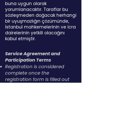
buna uygun olarak
yorumlanacaktır. Taraflar bu
sözleşmeden doğacak herhangi
bir uyuşmazlığın çözümünde,
İstanbul mahkemelerinin ve icra
dairelerinin yetkili olacağını
kabul etmiştir.
Service Agreement and
Participation Terms
Registration is considered
complete once the
registration form is filled out
and payment has been
made.
The participation fee
includes the digital services
and products specified on