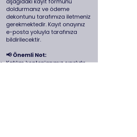
aşağıdaki kayıt formunu
doldurmanız ve ödeme
dekontunu tarafımıza iletmeniz
gerekmektedir. Kayıt onayınız
e-posta yoluyla tarafınıza
bildirilecektir.​
📢 Önemli Not:
Katılım kontenjanımız sınırlıdır.
Katılmak için aşağıdaki linkte
yer alan kayıt formunu
doldurulması ve ilgili banka
hesabına yapılan ödemenin
dekontu ile tarafımıza
gönderilmesi gerekmektedir.
https://www.groupbsp.co/for
m