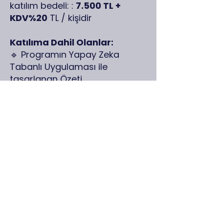
katılım bedeli:
:
7.500 TL +
KDV%20
TL / kişidir
Katılıma Dahil Olanlar:
🔹 Programın Yapay Zeka
Tabanlı Uygulaması ile
tasarlanan Özeti
🔹 Konuşmacıların Paylaşmak
İstediği Tüm dijital dokümanlar
🔹 E-imzalı dijital katılım
sertifikası
💬 Grup İndirimi:
Aynı kurumdan 4 ve üzeri
katılımlarda %10 oranında grup
indirimi uygulanmaktadır.​
📝 Kayıt Nasıl Yapılır?