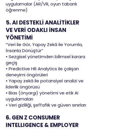
uygulamalar (AR/VR, oyun tabanlı
öğrenme)
5. AI DESTEKLİ ANALİTİKLER
VE VERİ ODAKLI İNSAN
YÖNETİMİ
“Veri ile Gör, Yapay Zekâ ile Yorumla,
İnsanla Dönüştür”
• Sezgisel yönetimden bilimsel karara
geçiş
• Predictive HR Analytics ile çalışan
deneyimi öngörüleri
• Yapay zekâ ile potansiyel analizi ve
liderlik öngörüsü
• Bias (önyargı) yönetimi ve etik AI
uygulamaları
• Veri gizliliği, şeffaflık ve güven sınırları
6. GEN Z CONSUMER
INTELLIGENCE & EMPLOYER