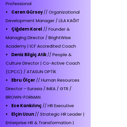
Professional
• Ceren Gürsoy
// Organizational
Development Manager / LİLA KAĞIT
• Çiğdem Korel
// Founder &
Managing Director / BrightWise
Academy | ICF Accredited Coach
• Deniz Bilgiç Atik
// People &
Culture Director | Co-Active Coach
(CPCC) / ATASUN OPTİK
• Ebru Ölçer
// Human Resources
Director – Eurasia / IMEA / GTR /
BROWN-FORMAN
• Ece Kankılınç
// HR Executive
• Elçin Uzun
// Strategic HR Leader |
Enterprise HR & Transformation |