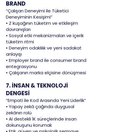
BRAND
“Çalışan Deneyimi ile Tüketici
Deneyiminin Kesişimi”
• Z kuşağının tüketim ve etkileşim
davranışları
• Sosyal etki mekanizmaları ve içerik
tüketim ritmi
• Deneyim odaklılık ve yeni sadakat
anlayışı
• Employer brand ile consumer brand
entegrasyonu
• Çalışanın marka elçisine dönüşmesi
7. İNSAN & TEKNOLOJİ
DENGESİ
“Empati ile Kod Arasında Yeni Liderlik”
• Yapay zekâ çağında duygusal
zekânın rolü
• AI destekli İK süreçlerinde insan
dokunuşunu korumak
• Etik, güven ve psikolojik sermaye