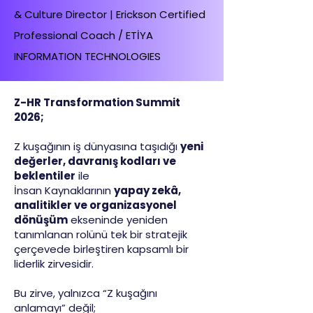
& Culture Director | Erickson Certified
Professional Coach / ETİYA
INFORMATION TECHNOLOGIES
Z-HR Transformation Summit
2026;
Z kuşağının iş dünyasına taşıdığı
yeni
değerler, davranış kodları ve
beklentiler
ile
İnsan Kaynaklarının
yapay zekâ,
analitikler ve organizasyonel
dönüşüm
ekseninde yeniden
tanımlanan rolünü tek bir stratejik
çerçevede birleştiren kapsamlı bir
liderlik zirvesidir.
Bu zirve, yalnızca “Z kuşağını
anlamayı” değil;