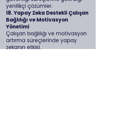
yenilikçi çözümler.
18. Yapay Zeka Destekli Çalışan
Bağlılığı ve Motivasyon
Yönetimi
Çalışan bağlılığı ve motivasyon
artırma süreçlerinde yapay
zekanın etkisi.
Zirve Formatı
Tarih: 19 Şubat 2025
Saat:
09.30 - 17.30
Yer: Zoom Online Platformu
Format: Paneller, konuşmalar,
sektör liderlerinden vaka
çalışmaları ve interaktif
tartışmalar.
Katılımcılara Sağlanacak
Faydalar