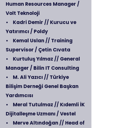
Human Resources Manager /
Volt Teknoloji
• Kadri Demir // Kurucu ve
Yatırımcı / Poldy
• Kemal Uslan // Training
Supervisor / Çetin Cıvata
• Kurtuluş Yılmaz // General
Manager / Bilin IT Consulting
• M. Ali Yazıcı // Türkiye
Bilişim Derneği Genel Başkan
Yardımcısı
• Meral Tutulmaz // Kıdemli İK
Dijitalleşme Uzmanı / Vestel
• Merve Altındoğan // Head of