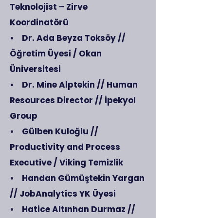
Teknolojist – Zirve
Koordinatörü
• Dr. Ada Beyza Toksöy //
Öğretim Üyesi / Okan
Üniversitesi
• Dr. Mine Alptekin // Human
Resources Director // İpekyol
Group
• Gülben Kuloğlu //
Productivity and Process
Executive / Viking Temizlik
• Handan Gümüştekin Yargan
// JobAnalytics YK Üyesi
• Hatice Altınhan Durmaz //