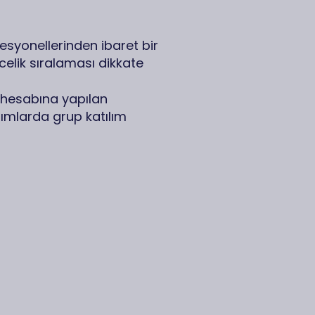
esyonellerinden ibaret bir
elik sıralaması dikkate
a hesabına yapılan
lımlarda grup katılım