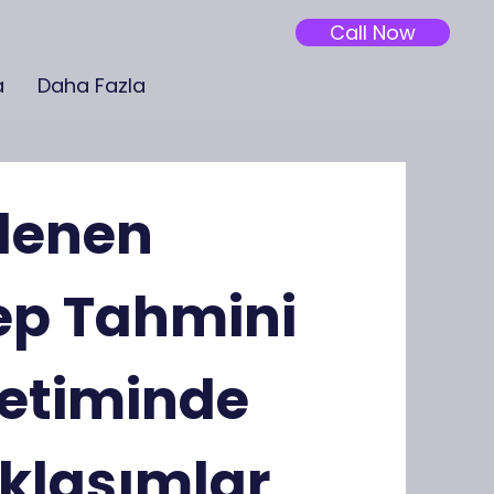
Call Now
a
Daha Fazla
çlenen
lep Tahmini
netiminde
aklaşımlar