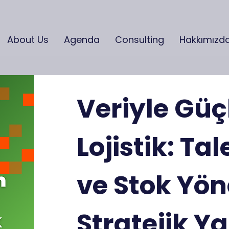
About Us
Agenda
Consulting
Hakkımızd
Veriyle Gü
Lojistik: Ta
ve Stok Yö
Stratejik Y