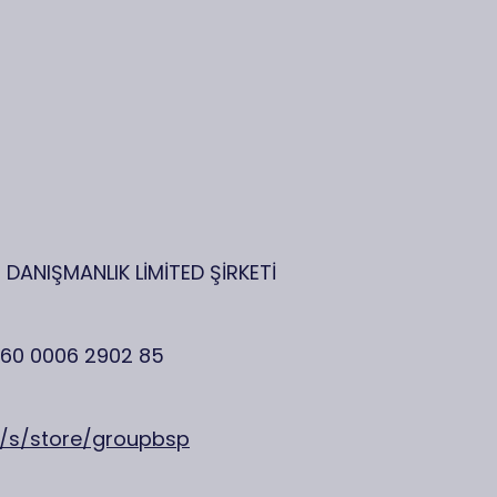
 DANIŞMANLIK LİMİTED ŞİRKETİ
60 0006 2902 85
m/s/store/groupbsp