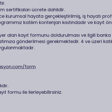
tir.
ım sertifikaları ücrete dahildir.
e kurumsal hayata gerçekleştirilmiş, iş hayatı prof
ramımız katılım kontenjan kısıtındadır ve kayıt önc
te yer alan kayıt formunu doldurulması ve ilgili bank
fımıza gönderilmesi gerekmektedir. 4 ve üzeri katı
uygulanmaktadır.
asyon.com/form
ıdır.
t formu ile ilerleyebilirsiniz.