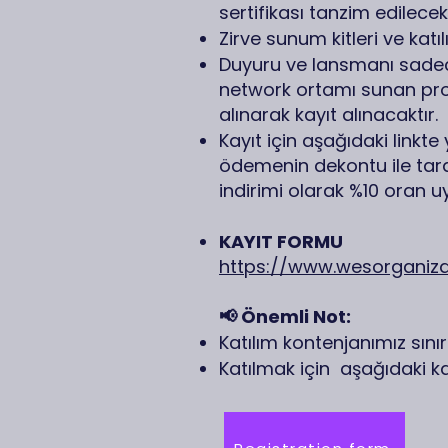
sertifikası tanzim edilecek
​Zirve sunum kitleri ve katıl
​Duyuru ve lansmanı sadec
network ortamı sunan prog
alınarak kayıt alınacaktır.
​Kayıt için aşağıdaki link
ödemenin dekontu ile tara
indirimi olarak %10 oran 
KAYIT FORMU
https://www.wesorganiz
📢 Önemli Not:
Katılım kontenjanımız sınırl
Katılmak için aşağıdaki kayı