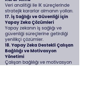
Veri analitiği ile İK süreçlerinde
stratejik kararlar almanın yolları.
17. İş Sağlığı ve Güvenliği için
Yapay Zeka Çözümleri
Yapay zekanın iş sağlığı ve
güvenliği süreçlerine getirdiği
yenilikçi çözümler.
18. Yapay Zeka Destekli Çalışan
Bağlılığı ve Motivasyon
Yönetimi
Çalışan bağlılığı ve motivasyon
artırma süreçlerinde yapay
zekanın etkisi.
Zirve Formatı
Tarih: 19 Şubat 2025
Saat:
09.30 - 17.30
Yer: Zoom Online Platformu
Format: Paneller, konuşmalar,