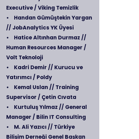
Executive / Viking Temizlik
• Handan Gümüştekin Yargan
// JobAnalytics YK Üyesi
• Hatice Altınhan Durmaz //
Human Resources Manager /
Volt Teknoloji
• Kadri Demir // Kurucu ve
Yatırımcı / Poldy
• Kemal Uslan // Training
Supervisor / Çetin Cıvata
• Kurtuluş Yılmaz // General
Manager / Bilin IT Consulting
• M. Ali Yazıcı // Türkiye
Bilişim Derneği Genel Başkan