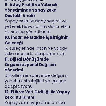
9. Aday Profili ve Yetenek
Yönetiminde Yapay Zeka
Destekli Analiz
Yapay zeka ile aday seçimi ve
yetenek havuzlarının daha etkin
bir şekilde yönetilmesi.
10. İnsan ve Makine İş Birliğinin
Geleceği
İK süreçlerinde insan ve yapay
zeka arasında denge kurmak.
11. Dijital Dönüşümde
Organizasyonel Değişim
Yönetimi
Dijitalleşme sürecinde değişim
yönetimi stratejileri ve çalışan
adaptasyonu.
12. Etik ve Veri Gizliliği ile Yapay
Zeka Kullanımı
Yapay zeka uygulamalarında