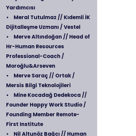
Yardımcısı
• Meral Tutulmaz // Kıdemli İK
Dijitalleşme Uzmanı / Vestel
• Merve Altındoğan // Head of
Hr-Human Resources
Professional-Coach /
Moroğlu&Arseven
• Merve Saraç // Ortak /
Mersis Bilgi Teknolojileri
• Mine Kocadağ Dedekoca //
Founder Happy Work Studio /
Founding Member Remote-
First Institute
• Nil Altunöz Bağcı // Human