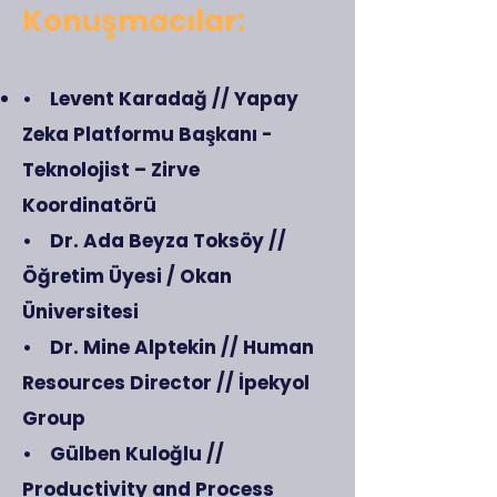
Konuşmacılar:
• Levent Karadağ // Yapay
Zeka Platformu Başkanı -
Teknolojist – Zirve
Koordinatörü
• Dr. Ada Beyza Toksöy //
Öğretim Üyesi / Okan
Üniversitesi
• Dr. Mine Alptekin // Human
Resources Director // İpekyol
Group
• Gülben Kuloğlu //
Productivity and Process