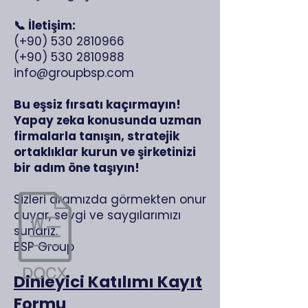
📞 İletişim:
(+90)
530 2810966
(+90) 530 2810988
info@groupbsp.com
Bu eşsiz fırsatı kaçırmayın!
Yapay zeka konusunda uzman
firmalarla tanışın, stratejik
ortaklıklar kurun ve şirketinizi
bir adım öne taşıyın!
Sizleri aramızda görmekten onur
duyar, sevgi ve saygılarımızı
sunarız.
BSP Group
Dinleyici Katılımı Kayıt
Formu​