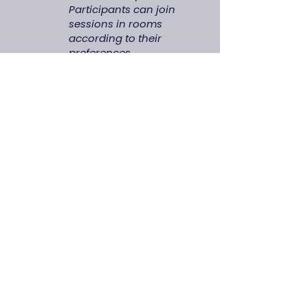
Participants can join
sessions in rooms
according to their
preferences.
Participation is free for
listeners, but a fee will be
charged for solution and
consultancy
presentations.
Participation is open to
managers at all levels in
corporate life. Individual
participation is not
accepted.
📚 Topic Categories:
AI Solutions in Human
Resources Processes
AI Solutions in Supply
Chain Processes
AI Solutions in Operational
Processes