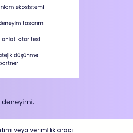
anlam ekosistemi
 deneyim tasarımı​
= anlatı otoritesi
ratejik düşünme
partneri​
 deneyimi.
etimi veya verimlilik aracı