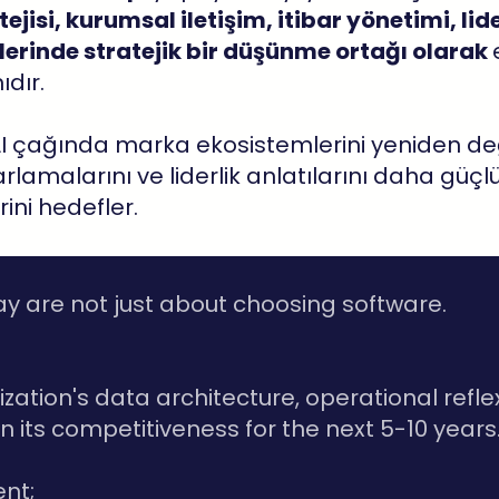
ejisi, kurumsal iletişim, itibar yönetimi, li
erinde stratejik bir düşünme ortağı olarak
ıdır.
AI çağında marka ekosistemlerini yeniden değe
rlamalarını ve liderlik anlatılarını daha güçl
ini hedefler.
ay are not just about choosing software.
zation's data architecture, operational reflex
en its competitiveness for the next 5-10 years
nt;