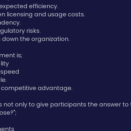
 expected efficiency.
en licensing and usage costs.
ndency.
gulatory risks.
ks down the organization.
ment is;
ity
l speed
le.
e competitive advantage.
s not only to give participants the answer to
ose?";
ments