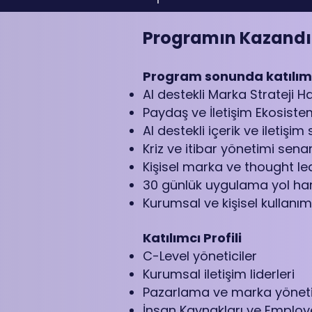
Programın Kazandı
Program sonunda katılımc
AI destekli Marka Strateji Ha
Paydaş ve İletişim Ekosistemi
AI destekli içerik ve iletişi
Kriz ve itibar yönetimi sena
Kişisel marka ve thought lea
30 günlük uygulama yol hari
Kurumsal ve kişisel kullanım 
Katılımcı Profili
C-Level yöneticiler
Kurumsal iletişim liderleri
Pazarlama ve marka yönetic
İnsan Kaynakları ve Employe