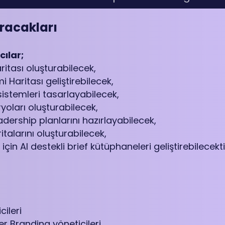
racakları
ılar;
ritası oluşturabilecek,
 Haritası geliştirebilecek,
m sistemleri tasarlayabilecek,
ryoları oluşturabilecek,
dership planlarını hazırlayabilecek,
talarını oluşturabilecek,
için AI destekli brief kütüphaneleri geliştirebilecekti
ileri
r Branding yöneticileri