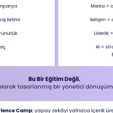
ampanya
Marka = 
aj iletimi
İletişim =
örünürlük
Liderlik 
raç
AI = st
Bu Bir Eğitim Değil.
olarak tasarlanmış bir yönetici dönüşüm
erience Camp
; yapay zekâyı yalnızca içerik ür