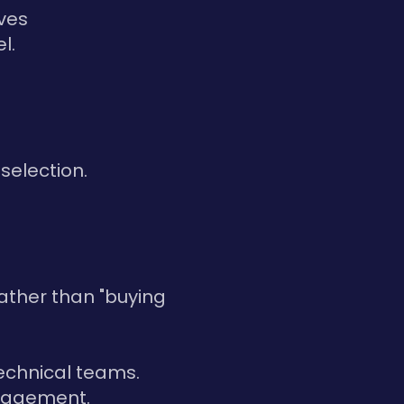
ives
l.
selection.
rather than "buying
technical teams.
anagement.