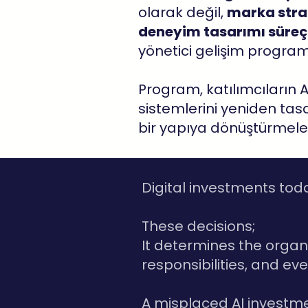
olarak değil,
marka strat
deneyim tasarımı süreçl
yönetici gelişim program
Program, katılımcıların 
sistemlerini yeniden tasa
bir yapıya dönüştürmeler
Digital investments tod
These decisions;
It determines the organi
responsibilities, and ev
A misplaced AI investme