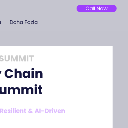
Call Now
a
Daha Fazla
 SUMMIT
y Chain
 Summit
Resilient & AI-Driven