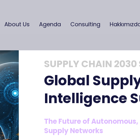
About Us
Agenda
Consulting
Hakkımızd
SUPPLY CHAIN 2030
Global Suppl
Intelligence
The Future of Autonomous, 
Supply Networks