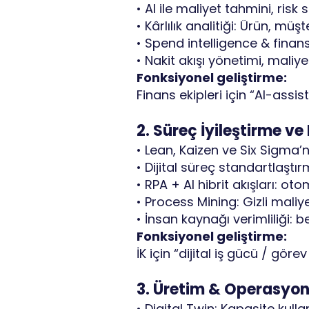
• AI ile maliyet tahmini, ri
• Kârlılık analitiği: Ürün, m
• Spend intelligence & finans
• Nakit akışı yönetimi, mali
Fonksiyonel geliştirme:
Finans ekipleri için “AI-assi
2. Süreç İyileştirme v
• Lean, Kaizen ve Six Sigma’n
• Dijital süreç standartlaşt
• RPA + AI hibrit akışları: o
• Process Mining: Gizli maliy
• İnsan kaynağı verimliliği:
Fonksiyonel geliştirme:
İK için “dijital iş gücü / g
3. Üretim & Operasyon 
• Digital Twin: Kapasite kul