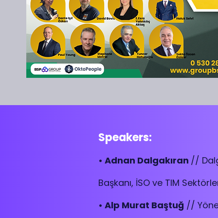
Speakers:
• Adnan Dalgakıran
// Dal
Başkanı, İSO ve TIM Sektörle
• Alp Murat Baştuğ
// Yöne