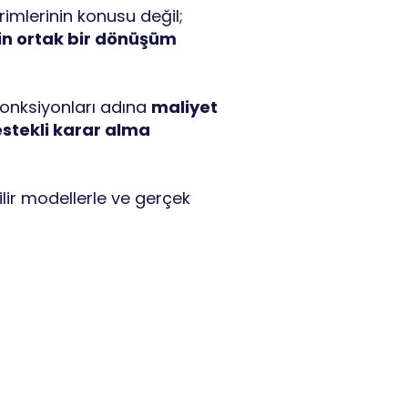
imlerinin konusu değil;
min ortak bir dönüşüm
onksiyonları adına
maliyet
estekli karar alma
ilir modellerle ve gerçek