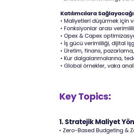
Katılımcılara Sağlayacağı
• Maliyetleri düşürmek için
• Fonksiyonlar arası verimli
• Opex & Capex optimizasyo
• İş gücü verimliliği, dijit
• Üretim, finans, pazarlama
• Kur dalgalanmalarına, tedari
• Global örnekler, vaka anal
Key Topics:
1. Stratejik Maliyet Y
• Zero-Based Budgeting & Z