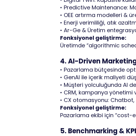
• Predictive Maintenance: M
• OEE artırma modelleri & ü
• Enerji verimliliği, atık azal
• Ar-Ge & Üretim entegrasyo
Fonksiyonel geliştirme:
Üretimde “algorithmic sched
4. AI-Driven Marketing
• Pazarlama bütçesinde opti
• GenAI ile içerik maliyeti d
• Müşteri yolculuğunda AI de
• CRM, kampanya yönetimi v
• CX otomasyonu: Chatbot, vo
Fonksiyonel geliştirme:
Pazarlama ekibi için “cost-e
5. Benchmarking & KPI