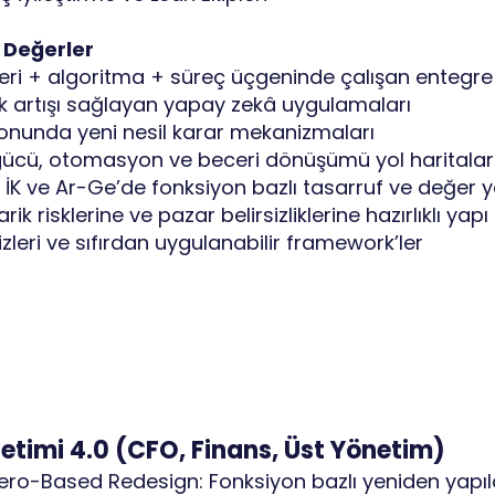
 Değerler
 veri + algoritma + süreç üçgeninde çalışan entegr
lik artışı sağlayan yapay zekâ uygulamaları
nunda yeni nesil karar mekanizmaları
al işgücü, otomasyon ve beceri dönüşümü yol haritalar
, İK ve Ar-Ge’de fonksiyon bazlı tasarruf ve değer
k risklerine ve pazar belirsizliklerine hazırlıklı yapı
izleri ve sıfırdan uygulanabilir framework’ler
önetimi 4.0 (CFO, Finans, Üst Yönetim)
ero-Based Redesign: Fonksiyon bazlı yeniden yap