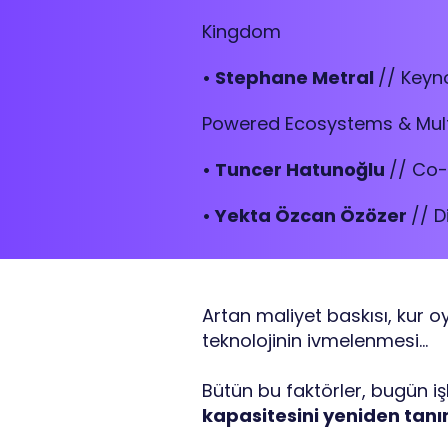
Kingdom
• Stephane Metral
// Keyn
Powered Ecosystems & Mul
• Tuncer Hatunoğlu
// Co-
• Yekta Özcan Özözer
// D
Artan maliyet baskısı, kur oyn
teknolojinin ivmelenmesi…
Bütün bu faktörler, bugün i
kapasitesini yeniden tanı