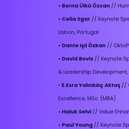
• Berna Ülkü Özcan
// Hum
• Celia Sgar
// Keynote Sp
Lisbon, Portugal
• Dante Işıl Özkan
// OktoP
• David Bovis
// Keynote S
& Leadership Development,
•
E.Esra Yalınkılıç Aktaş
/
/
Excellence, MSc. (MBA)
• Haluk Selvi
// Value Enha
• Paul Young
// Keynote Sp