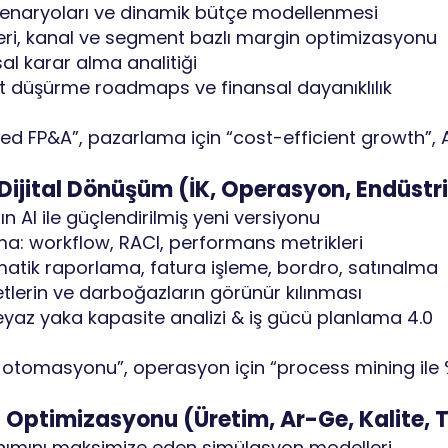
sk senaryoları ve dinamik bütçe modellenmesi
üşteri, kanal ve segment bazlı margin optimizasyonu
al karar alma analitiği
yet düşürme roadmaps ve finansal dayanıklılık
sted FP&A”, pazarlama için “cost-efficient growth”, 
e Dijital Dönüşüm (İK, Operasyon, Endüstr
ın AI ile güçlendirilmiş yeni versiyonu
ırma: workflow, RACI, performans metrikleri
tomatik raporlama, fatura işleme, bordro, satınalma
etlerin ve darboğazların görünür kılınması
 beyaz yaka kapasite analizi & iş gücü planlama 4.0
örev otomasyonu”, operasyon için “process mining ile
Optimizasyonu (Üretim, Ar-Ge, Kalite, T
lanımını maksimize eden simülasyon modelleri