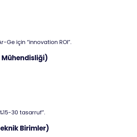
Ar-Ge için “innovation ROI”.
i Mühendisliği)
 %15-30 tasarruf”.
eknik Birimler)