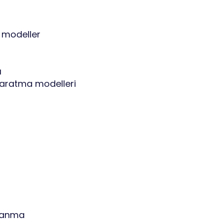
e modeller
ı
 yaratma modelleri
ılanma