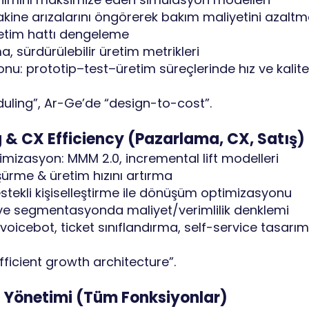
akine arızalarını öngörerek bakım maliyetini azalt
retim hattı dengeleme
tma, sürdürülebilir üretim metrikleri
nu: prototip–test–üretim süreçlerinde hız ve kalite
uling”, Ar-Ge’de “design-to-cost”.
 & CX Efficiency (Pazarlama, CX, Satış)
mizasyon: MMM 2.0, incremental lift modelleri
üşürme & üretim hızını artırma
stekli kişiselleştirme ile dönüşüm optimizasyonu
e segmentasyonda maliyet/verimlilik denklemi
icebot, ticket sınıflandırma, self-service tasarım
fficient growth architecture”.
 Yönetimi (Tüm Fonksiyonlar)