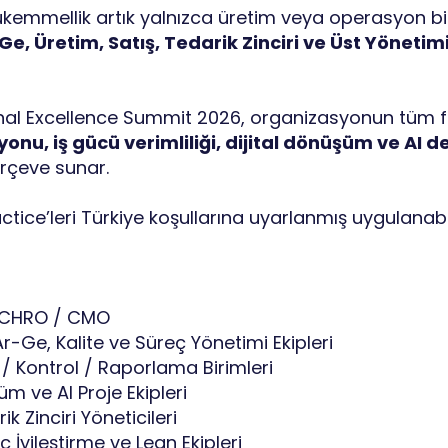
emmellik artık yalnızca üretim veya operasyon bir
Ge, Üretim, Satış, Tedarik Zinciri ve Üst Yöneti
nal Excellence Summit 2026,
organizasyonun tüm f
nu, iş gücü verimliliği, dijital dönüşüm ve AI d
rçeve sunar.
actice’leri Türkiye koşullarına uyarlanmış uygulanab
/ CHRO / CMO
r-Ge, Kalite ve Süreç Yönetimi Ekipleri
 / Kontrol / Raporlama Birimleri
şüm ve AI Proje Ekipleri
ik Zinciri Yöneticileri
ç İyileştirme ve Lean Ekipleri