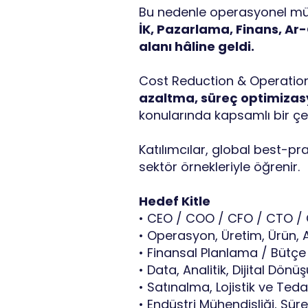
Bu nedenle operasyonel mük
İK, Pazarlama, Finans, Ar-
alanı hâline geldi.
Cost Reduction & Operatio
azaltma, süreç optimizasyo
konularında kapsamlı bir çe
Katılımcılar, global best-pr
sektör örnekleriyle öğrenir.
Hedef Kitle
• CEO / COO / CFO / CTO 
• Operasyon, Üretim, Ürün, A
• Finansal Planlama / Bütçe
• Data, Analitik, Dijital Dönü
• Satınalma, Lojistik ve Tedar
• Endüstri Mühendisliği, Süre