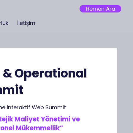
Hemen Ara
luk
İletişim
 & Operational
mmit
line Interaktif Web Summit
atejik Maliyet Yönetimi ve
yonel Mükemmellik”