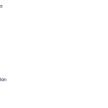
ma
ları